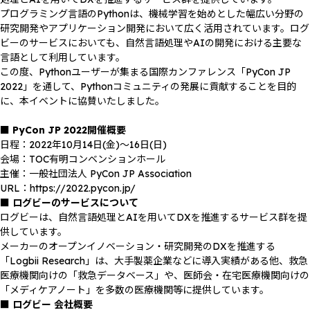
プログラミング言語のPythonは、機械学習を始めとした幅広い分野の
研究開発やアプリケーション開発において広く活用されています。ログ
ビーのサービスにおいても、自然言語処理やAIの開発における主要な
言語として利用しています。
この度、Pythonユーザーが集まる国際カンファレンス「PyCon JP
2022」を通して、Pythonコミュニティの発展に貢献することを目的
に、本イベントに協賛いたしました。
■ PyCon JP 2022開催概要
日程：2022年10月14日(金)～16日(日)
会場：TOC有明コンベンションホール
主催：一般社団法人 PyCon JP Association
URL：https://2022.pycon.jp/
■ ログビーのサービスについて
ログビーは、自然言語処理とAIを用いてDXを推進するサービス群を提
供しています。
メーカーのオープンイノベーション・研究開発のDXを推進する
「Logbii Research」は、大手製薬企業などに導入実績がある他、救急
医療機関向けの「救急データベース」や、医師会・在宅医療機関向けの
「メディケアノート」を多数の医療機関等に提供しています。
■ ログビー 会社概要