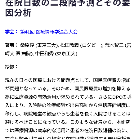
在院日数の二段階予測とその要
因分析
学会：
第41回 医療情報学連合大会
著者：
桑原惇 (東京工大), 松田敦義 (ログビー), 荒木賢二 (宮
崎大 医 病院), 中田和秀 (東京工大)
抄録：
現在の日本の医療における問題点として、国民医療費の増加
が問題となっている。そのため、国民医療費の増加を抑える
為に医療資源の有効活用が求められている。さらにDPCの導
入により、入院時の診療報酬が出来高制から包括評価制度に
移行し、病院経営の観点からも患者を長く入院させることは
避けるべきことになっている。このような背景から、本研究
では医療資源の効率的な活用と患者の在院日数短縮の為に、
在院日数予測モデルの提案と在院日数が増減する要因分析を