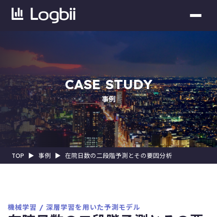
CASE STUDY
事例
TOP
▶︎
事例
▶︎
在院日数の二段階予測とその要因分析
機械学習 / 深層学習を用いた予測モデル