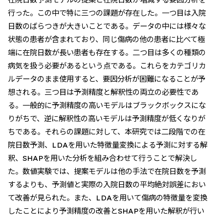
行った。この中で特に三つの課題が存在した。一つ目は入院
日数のばらつきが大きいことである。データの中には様々な
状態の患者が含まれており、同じ傷病の他の患者に比べて極
端に在院日数が長い患者も存在する。二つ目は多くの種類の
病気を扱う必要があるという点である。これらをカテゴリカ
ルデータのまま使用すると、要因分析が困難になることが予
想される。三つ目は予測精度と解釈性の両立の必要性であ
る。一般的に予測精度の高いモデルはブラックボックスにな
りがちで、逆に解釈性の高いモデルは予測精度が低くなりが
ちである。それらの課題に対して、本研究では二段階での在
院日数予測、LDAを用いた特徴量変換による予測に対する解
釈、SHAPを用いた分析を組み合わせて行うことで解決し
た。数値実験では、提案モデルは他の手法で在院日数を予測
するよりも、予測値と実際の入院日数の平均絶対誤差におい
て改善が見られた。また、LDAを用いて傷病の特徴量を変換
したことにより予測精度の改善とSHAPを用いた解釈が行い