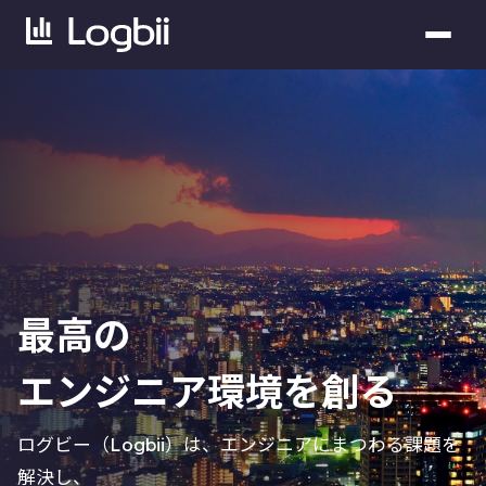
最高の
エンジニア環境を創る
ログビー（Logbii）は、エンジニアにまつわる課題を
解決し、