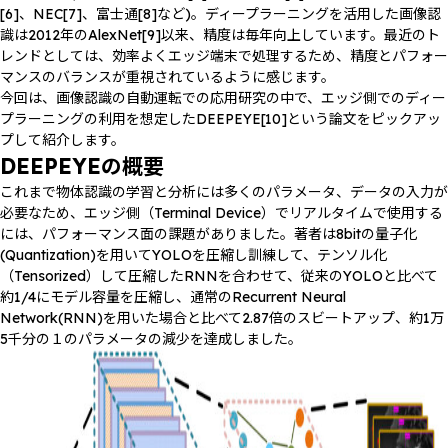
[6]、NEC[7]、富士通[8]など)。ディープラーニングを活用した画像認
識は2012年のAlexNet[9]以来、精度は毎年向上しています。最近のト
レンドとしては、効率よくエッジ端末で処理するため、精度とパフォー
マンスのバランスが重視されているように感じます。
今回は、画像認識の自動運転での応用研究の中で、エッジ側でのディー
プラーニングの利用を想定したDEEPEYE[10]という論文をピックアッ
プして紹介します。
DEEPEYEの概要
これまで物体認識の学習と分析には多くのパラメータ、データの入力が
必要なため、エッジ側（Terminal Device）でリアルタイムで使用する
には、パフォーマンス面の課題がありました。著者は8bitの量子化
(Quantization)を用いてYOLOを圧縮し訓練して、テンソル化
（Tensorized）して圧縮したRNNを合わせて、従来のYOLOと比べて
約1/4にモデル容量を圧縮し、通常のRecurrent Neural
Network(RNN)を用いた場合と比べて2.87倍のスビートアップ、約1万
5千分の１のパラメータの減少を達成しました。