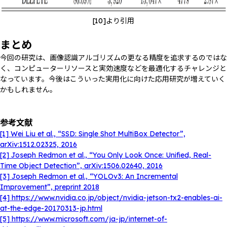
[10]より引用
まとめ
今回の研究は、画像認識アルゴリズムの更なる精度を追求するのではな
く、コンピューターリソースと実効速度などを最適化するチャレンジと
なっています。今後はこういった実用化に向けた応用研究が増えていく
かもしれません。
参考文献
[1] Wei Liu et al., “SSD: Single Shot MultiBox Detector”,
arXiv:1512.02325, 2016
[2] Joseph Redmon et al., “You Only Look Once: Unified, Real-
Time Object Detection”, arXiv:1506.02640, 2016
[3] Joseph Redmon et al., “YOLOv3: An Incremental
Improvement”, preprint 2018
[4] https://www.nvidia.co.jp/object/nvidia-jetson-tx2-enables-ai-
at-the-edge-20170313-jp.html
[5] https://www.microsoft.com/ja-jp/internet-of-