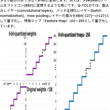
タを小数点の形ではなく8-Bitに変換します。例えば、PS4(64Bit)ゲー
ムをファミコン(8Bit)に変換するような感じです。Q-YOLOでは、畳込
みレイヤー(convolutional layers)、バッチ正規化レイヤー(batch
normalization)、max-poolingレイヤーの重みを8Bit(-127)〜(+127)と
して量子化し、特徴マップ（Feature Map）は0〜255として量子化し
ています。