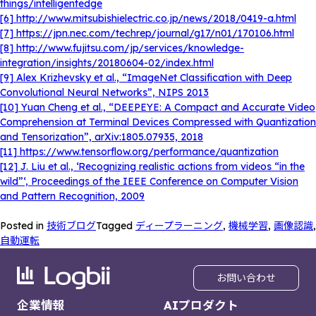
things/intelligentedge
[6] http://www.mitsubishielectric.co.jp/news/2018/0419-a.html
[7] https://jpn.nec.com/techrep/journal/g17/n01/170106.html
[8] http://www.fujitsu.com/jp/services/knowledge-
integration/insights/20180604-02/index.html
[9] Alex Krizhevsky et al., “ImageNet Classification with Deep
Convolutional Neural Networks”, NIPS 2013
[10] Yuan Cheng et al., “DEEPEYE: A Compact and Accurate Video
Comprehension at Terminal Devices Compressed with Quantization
and Tensorization”, arXiv:1805.07935, 2018
[11] https://www.tensorflow.org/performance/quantization
[12] J. Liu et al., ‘Recognizing realistic actions from videos “in the
wild”‘, Proceedings of the IEEE Conference on Computer Vision
and Pattern Recognition, 2009
Posted in
技術ブログ
Tagged
ディープラーニング
,
機械学習
,
画像認識
,
自動運転
お問い合わせ
企業情報
AIプロダクト