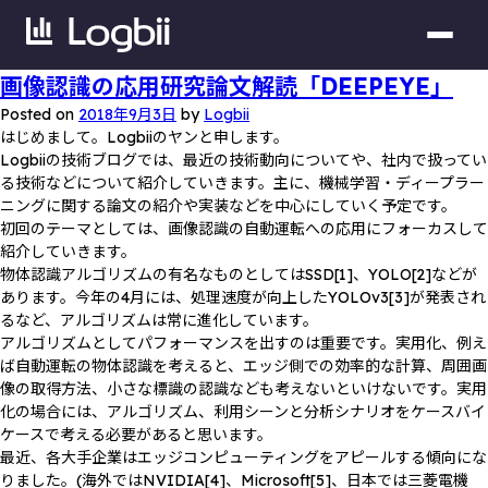
画像認識の応用研究論文解読「DEEPEYE」
Posted on
2018年9月3日
by
Logbii
はじめまして。Logbiiのヤンと申します。
Logbiiの技術ブログでは、最近の技術動向についてや、社内で扱ってい
る技術などについて紹介していきます。主に、機械学習・ディープラー
ニングに関する論文の紹介や実装などを中心にしていく予定です。
初回のテーマとしては、画像認識の自動運転への応用にフォーカスして
紹介していきます。
物体認識アルゴリズムの有名なものとしてはSSD[1]、YOLO[2]などが
あります。今年の4月には、処理速度が向上したYOLOv3[3]が発表され
るなど、アルゴリズムは常に進化しています。
アルゴリズムとしてパフォーマンスを出すのは重要です。実用化、例え
ば自動運転の物体認識を考えると、エッジ側での効率的な計算、周囲画
像の取得方法、小さな標識の認識なども考えないといけないです。実用
化の場合には、アルゴリズム、利用シーンと分析シナリオをケースバイ
ケースで考える必要があると思います。
最近、各大手企業はエッジコンピューティングをアピールする傾向にな
りました。(海外ではNVIDIA[4]、Microsoft[5]、日本では三菱電機