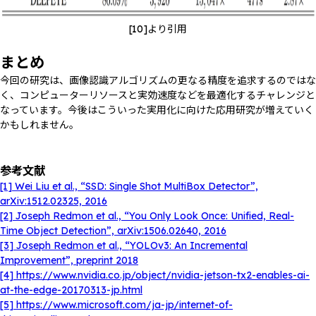
[10]より引用
まとめ
今回の研究は、画像認識アルゴリズムの更なる精度を追求するのではな
く、コンピューターリソースと実効速度などを最適化するチャレンジと
なっています。今後はこういった実用化に向けた応用研究が増えていく
かもしれません。
参考文献
[1] Wei Liu et al., “SSD: Single Shot MultiBox Detector”,
arXiv:1512.02325, 2016
[2] Joseph Redmon et al., “You Only Look Once: Unified, Real-
Time Object Detection”, arXiv:1506.02640, 2016
[3] Joseph Redmon et al., “YOLOv3: An Incremental
Improvement”, preprint 2018
[4] https://www.nvidia.co.jp/object/nvidia-jetson-tx2-enables-ai-
at-the-edge-20170313-jp.html
[5] https://www.microsoft.com/ja-jp/internet-of-