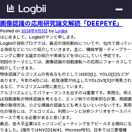
画像認識の応用研究論文解読「DEEPEYE」
Posted on
2018年9月3日
by
Logbii
はじめまして。Logbiiのヤンと申します。
Logbiiの技術ブログでは、最近の技術動向についてや、社内で扱ってい
る技術などについて紹介していきます。主に、機械学習・ディープラー
ニングに関する論文の紹介や実装などを中心にしていく予定です。
初回のテーマとしては、画像認識の自動運転への応用にフォーカスして
紹介していきます。
物体認識アルゴリズムの有名なものとしてはSSD[1]、YOLO[2]などが
あります。今年の4月には、処理速度が向上したYOLOv3[3]が発表され
るなど、アルゴリズムは常に進化しています。
アルゴリズムとしてパフォーマンスを出すのは重要です。実用化、例え
ば自動運転の物体認識を考えると、エッジ側での効率的な計算、周囲画
像の取得方法、小さな標識の認識なども考えないといけないです。実用
化の場合には、アルゴリズム、利用シーンと分析シナリオをケースバイ
ケースで考える必要があると思います。
最近、各大手企業はエッジコンピューティングをアピールする傾向にな
りました。(海外ではNVIDIA[4]、Microsoft[5]、日本では三菱電機