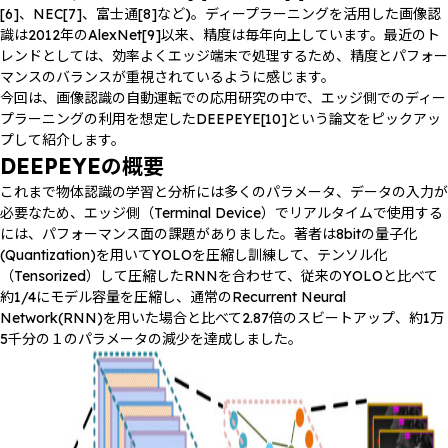
[6]、NEC[7]、富士通[8]など)。ディープラーニングを活用した画像認
識は2012年のAlexNet[9]以来、精度は毎年向上しています。最近のト
レンドとしては、効率よくエッジ端末で処理するため、精度とパフォー
マンスのバランスが重視されているように感じます。
今回は、画像認識の自動運転での応用研究の中で、エッジ側でのディー
プラーニングの利用を想定したDEEPEYE[10]という論文をピックアッ
プして紹介します。
DEEPEYEの概要
これまで物体認識の学習と分析には多くのパラメータ、データの入力が
必要なため、エッジ側（Terminal Device）でリアルタイムで使用する
には、パフォーマンス面の課題がありました。著者は8bitの量子化
(Quantization)を用いてYOLOを圧縮し訓練して、テンソル化
（Tensorized）して圧縮したRNNを合わせて、従来のYOLOと比べて
約1/4にモデル容量を圧縮し、通常のRecurrent Neural
Network(RNN)を用いた場合と比べて2.87倍のスビートアップ、約1万
5千分の１のパラメータの減少を達成しました。