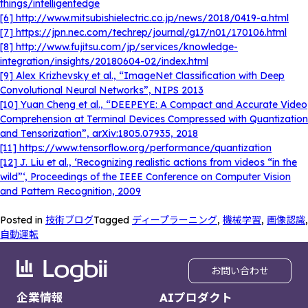
things/intelligentedge
[6] http://www.mitsubishielectric.co.jp/news/2018/0419-a.html
[7] https://jpn.nec.com/techrep/journal/g17/n01/170106.html
[8] http://www.fujitsu.com/jp/services/knowledge-
integration/insights/20180604-02/index.html
[9] Alex Krizhevsky et al., “ImageNet Classification with Deep
Convolutional Neural Networks”, NIPS 2013
[10] Yuan Cheng et al., “DEEPEYE: A Compact and Accurate Video
Comprehension at Terminal Devices Compressed with Quantization
and Tensorization”, arXiv:1805.07935, 2018
[11] https://www.tensorflow.org/performance/quantization
[12] J. Liu et al., ‘Recognizing realistic actions from videos “in the
wild”‘, Proceedings of the IEEE Conference on Computer Vision
and Pattern Recognition, 2009
Posted in
技術ブログ
Tagged
ディープラーニング
,
機械学習
,
画像認識
,
自動運転
お問い合わせ
企業情報
AIプロダクト