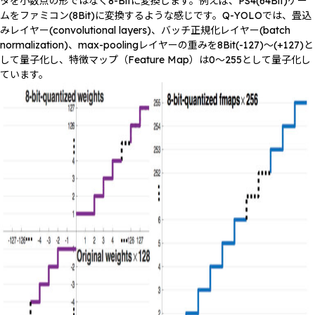
タを小数点の形ではなく8-Bitに変換します。例えば、PS4(64Bit)ゲー
ムをファミコン(8Bit)に変換するような感じです。Q-YOLOでは、畳込
みレイヤー(convolutional layers)、バッチ正規化レイヤー(batch
normalization)、max-poolingレイヤーの重みを8Bit(-127)〜(+127)と
して量子化し、特徴マップ（Feature Map）は0〜255として量子化し
ています。