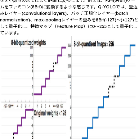
タを小数点の形ではなく8-Bitに変換します。例えば、PS4(64Bit)ゲー
ムをファミコン(8Bit)に変換するような感じです。Q-YOLOでは、畳込
みレイヤー(convolutional layers)、バッチ正規化レイヤー(batch
normalization)、max-poolingレイヤーの重みを8Bit(-127)〜(+127)と
して量子化し、特徴マップ（Feature Map）は0〜255として量子化し
ています。