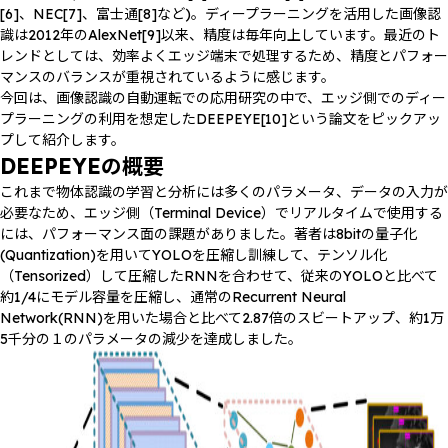
[6]、NEC[7]、富士通[8]など)。ディープラーニングを活用した画像認
識は2012年のAlexNet[9]以来、精度は毎年向上しています。最近のト
レンドとしては、効率よくエッジ端末で処理するため、精度とパフォー
マンスのバランスが重視されているように感じます。
今回は、画像認識の自動運転での応用研究の中で、エッジ側でのディー
プラーニングの利用を想定したDEEPEYE[10]という論文をピックアッ
プして紹介します。
DEEPEYEの概要
これまで物体認識の学習と分析には多くのパラメータ、データの入力が
必要なため、エッジ側（Terminal Device）でリアルタイムで使用する
には、パフォーマンス面の課題がありました。著者は8bitの量子化
(Quantization)を用いてYOLOを圧縮し訓練して、テンソル化
（Tensorized）して圧縮したRNNを合わせて、従来のYOLOと比べて
約1/4にモデル容量を圧縮し、通常のRecurrent Neural
Network(RNN)を用いた場合と比べて2.87倍のスビートアップ、約1万
5千分の１のパラメータの減少を達成しました。