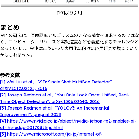
[10]より引用
まとめ
今回の研究は、画像認識アルゴリズムの更なる精度を追求するのではな
く、コンピューターリソースと実効速度などを最適化するチャレンジと
なっています。今後はこういった実用化に向けた応用研究が増えていく
かもしれません。
参考文献
[1] Wei Liu et al., “SSD: Single Shot MultiBox Detector”,
arXiv:1512.02325, 2016
[2] Joseph Redmon et al., “You Only Look Once: Unified, Real-
Time Object Detection”, arXiv:1506.02640, 2016
[3] Joseph Redmon et al., “YOLOv3: An Incremental
Improvement”, preprint 2018
[4] https://www.nvidia.co.jp/object/nvidia-jetson-tx2-enables-ai-
at-the-edge-20170313-jp.html
[5] https://www.microsoft.com/ja-jp/internet-of-