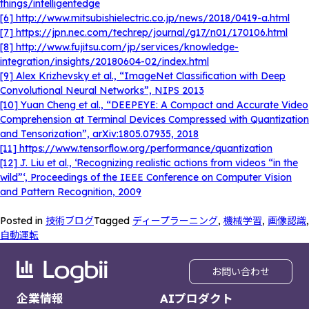
things/intelligentedge
[6] http://www.mitsubishielectric.co.jp/news/2018/0419-a.html
[7] https://jpn.nec.com/techrep/journal/g17/n01/170106.html
[8] http://www.fujitsu.com/jp/services/knowledge-
integration/insights/20180604-02/index.html
[9] Alex Krizhevsky et al., “ImageNet Classification with Deep
Convolutional Neural Networks”, NIPS 2013
[10] Yuan Cheng et al., “DEEPEYE: A Compact and Accurate Video
Comprehension at Terminal Devices Compressed with Quantization
and Tensorization”, arXiv:1805.07935, 2018
[11] https://www.tensorflow.org/performance/quantization
[12] J. Liu et al., ‘Recognizing realistic actions from videos “in the
wild”‘, Proceedings of the IEEE Conference on Computer Vision
and Pattern Recognition, 2009
Posted in
技術ブログ
Tagged
ディープラーニング
,
機械学習
,
画像認識
,
自動運転
お問い合わせ
企業情報
AIプロダクト