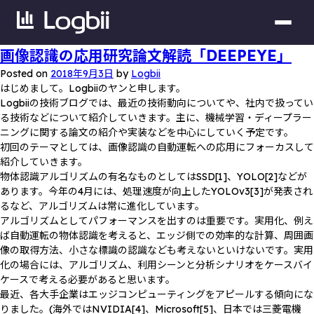
画像認識の応用研究論文解読「DEEPEYE」
Posted on
2018年9月3日
by
Logbii
はじめまして。Logbiiのヤンと申します。
Logbiiの技術ブログでは、最近の技術動向についてや、社内で扱ってい
る技術などについて紹介していきます。主に、機械学習・ディープラー
ニングに関する論文の紹介や実装などを中心にしていく予定です。
初回のテーマとしては、画像認識の自動運転への応用にフォーカスして
紹介していきます。
物体認識アルゴリズムの有名なものとしてはSSD[1]、YOLO[2]などが
あります。今年の4月には、処理速度が向上したYOLOv3[3]が発表され
るなど、アルゴリズムは常に進化しています。
アルゴリズムとしてパフォーマンスを出すのは重要です。実用化、例え
ば自動運転の物体認識を考えると、エッジ側での効率的な計算、周囲画
像の取得方法、小さな標識の認識なども考えないといけないです。実用
化の場合には、アルゴリズム、利用シーンと分析シナリオをケースバイ
ケースで考える必要があると思います。
最近、各大手企業はエッジコンピューティングをアピールする傾向にな
りました。(海外ではNVIDIA[4]、Microsoft[5]、日本では三菱電機